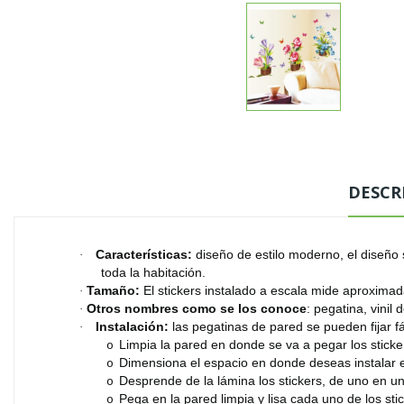
DESCR
Características:
diseño de estilo moderno, el diseño s
·
toda la habitación.
Tamaño:
El stickers instalado a escala mide aproxim
·
Otros nombres como se los conoce
: pegatina, vinil
·
Instalación:
las pegatinas de pared se pueden fijar f
·
Limpia la pared en donde se va a pegar los sticker
o
Dimensiona el espacio en donde deseas instalar el
o
Desprende de la lámina los stickers, de uno en u
o
Pega en la pared limpia y lisa cada uno de los sti
o