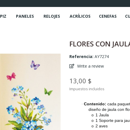
PIZ
PANELES
RELOJES
ACRÍLICOS
CENEFAS
C
FLORES CON JAUL
Referencia:
AY7274
Write a review
13,00 $
Impuestos incluidos
Contenido:
cada paquete
·
diseño de jaula con flo
1 Jaula
o
1 Soporte para jau
o
2 aves
o