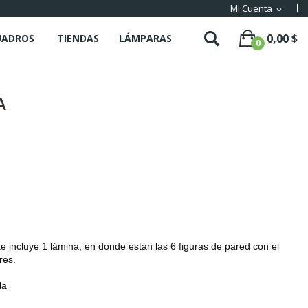
Mi Cuenta
expand_more
0,00 $
UADROS
TIENDAS
LÁMPARAS
0
A
 incluye 1 lámina, en donde están las 6 figuras de pared con el
res.
la