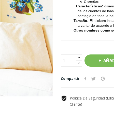
2 ramitas
o
Características:
diseño
·
de los cuentos de hadas
contagie en toda la ha
Tamaño:
El stickers in
·
a variar de acuerdo a 
Otros nombres como s
·
AÑAD
Compartir
Política De Seguridad (edi
Cliente)