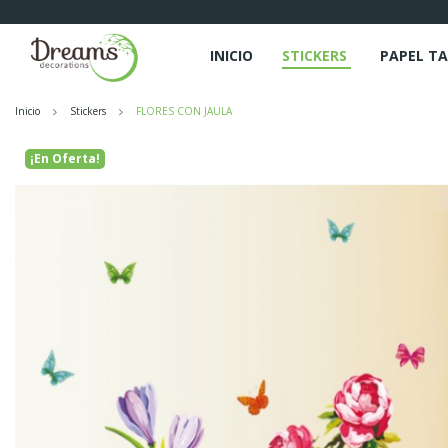
INICIO
STICKERS
PAPEL TA
Inicio
Stickers
FLORES CON JAULA
¡En Oferta!