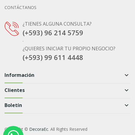
CONTÁCTANOS
¿TIENES ALGUNA CONSULTA?
(+593) 96 214 5759
.
¿QUIERES INICIAR TU PROPIO NEGOCIO?
(+593) 99 611 4448
Información
keyboard_arrow_down
Clientes
keyboard_arrow_down
Boletín
keyboard_arrow_down
Copyright ©
DecoraEc
. All Rights Reserved