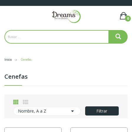
0
Inicio
Cenefas
Cenefas

Nombre, A a Z
Filtrar