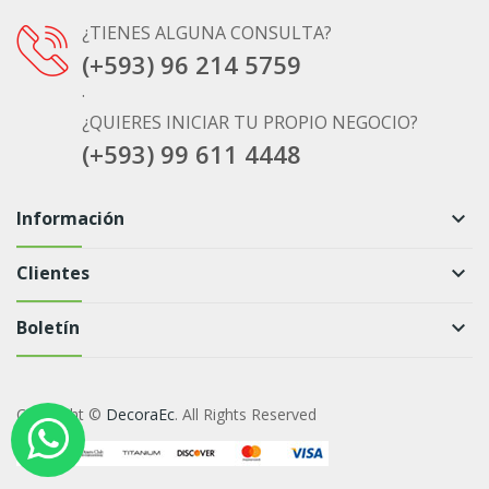
¿TIENES ALGUNA CONSULTA?
(+593) 96 214 5759
.
¿QUIERES INICIAR TU PROPIO NEGOCIO?
(+593) 99 611 4448
Información
keyboard_arrow_down
Clientes
keyboard_arrow_down
Boletín
keyboard_arrow_down
Copyright ©
DecoraEc
. All Rights Reserved