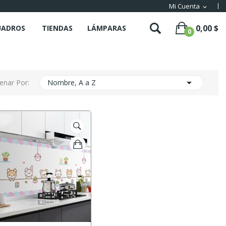
Mi Cuenta
expand_more
0,00 $
UADROS
TIENDAS
LÁMPARAS
0

enar Por:
Nombre, A a Z