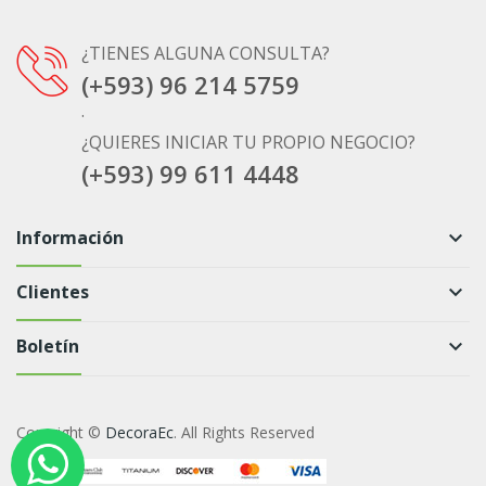
¿TIENES ALGUNA CONSULTA?
(+593) 96 214 5759
.
¿QUIERES INICIAR TU PROPIO NEGOCIO?
(+593) 99 611 4448
Información
keyboard_arrow_down
Clientes
keyboard_arrow_down
Boletín
keyboard_arrow_down
Copyright ©
DecoraEc
. All Rights Reserved