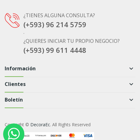
¿TIENES ALGUNA CONSULTA?
(+593) 96 214 5759
.
¿QUIERES INICIAR TU PROPIO NEGOCIO?
(+593) 99 611 4448
Información
keyboard_arrow_down
Clientes
keyboard_arrow_down
Boletín
keyboard_arrow_down
Copyright ©
DecoraEc
. All Rights Reserved