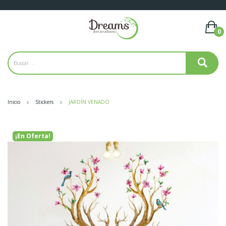
0
Inicio
Stickers
JARDÍN VENADO
¡En Oferta!