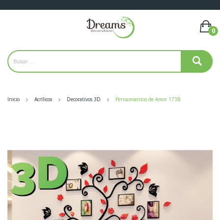
0
Inicio
Acrílicos
Decorativos 3D
Pensamientos de Amor 173B